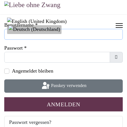
Sprache auswählen
Benutzername
*
Passwort
*
Passw
Angemeldet bleiben
Passkey verwenden
ANMELDEN
Passwort vergessen?