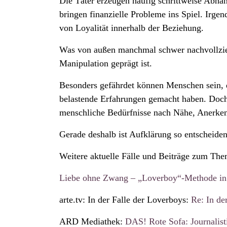
Die Täter erzeugen häufig schrittweise Abhän
bringen finanzielle Probleme ins Spiel. Irge
von Loyalität innerhalb der Beziehung.
Was von außen manchmal schwer nachvollziehba
Manipulation geprägt ist.
Besonders gefährdet können Menschen sein, di
belastende Erfahrungen gemacht haben. Doch 
menschliche Bedürfnisse nach Nähe, Anerken
Gerade deshalb ist Aufklärung so entscheiden
Weitere aktuelle Fälle und Beiträge zum T
Liebe ohne Zwang – „Loverboy“-Methode in 
arte.tv: In der Falle der Loverboys:
Re: In de
ARD Mediathek:
DAS! Rote Sofa: Journalist