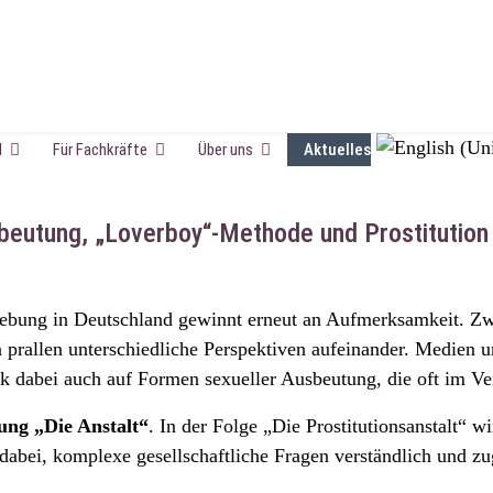
Sprache auswä
d
Für Fachkräfte
Über uns
Aktuelles
eutung, „Loverboy“-Methode und Prostitution
zgebung in Deutschland gewinnt erneut an Aufmerksamkeit. Z
rallen unterschiedliche Perspektiven aufeinander. Medien un
dabei auch auf Formen sexueller Ausbeutung, die oft im Ver
ng „Die Anstalt“
. In der Folge „Die Prostitutionsanstalt“ w
es dabei, komplexe gesellschaftliche Fragen verständlich und