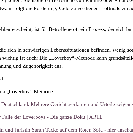
gigkeiten. Sie isolieren Betroffene von Familie oder Freundes
ndwann folgt die Forderung, Geld zu verdienen – oftmals zunäc
r erscheint, ist für Betroffene oft ein Prozess, der sich l
e sich in schwierigen Lebenssituationen befinden, wenig soz
wichtig ist auch: Die „Loverboy“-Methode kann grundsätzlich 
nung und Zugehörigkeit aus.
d.
hema „Loverboy“-Methode:
Deutschland: Mehrere Gerichtsverfahren und Urteile zeigen
r Falle der Loverboys - Die ganze Doku | ARTE
in und Juristin Sarah Tacke auf dem Roten Sofa - hier anscha