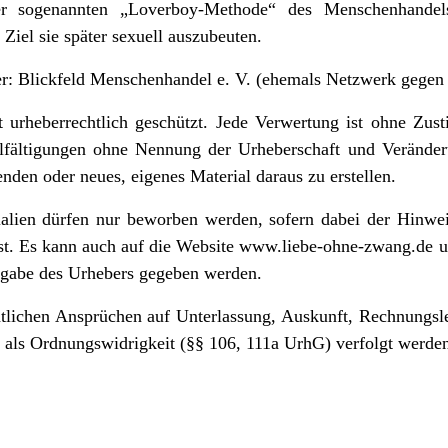
r sogenannten „Loverboy-Methode“ des Menschenhandels
iel sie später sexuell auszubeuten.
ber: Blickfeld Menschenhandel e. V. (ehemals Netzwerk gegen
 ist urheberrechtlich geschützt. Jede Verwertung ist ohne Z
elfältigungen ohne Nennung der Urheberschaft und Veränderu
nden oder neues, eigenes Material daraus zu erstellen.
lien dürfen nur beworben werden, sofern dabei der Hinwei
st. Es kann auch auf die Website
www.liebe-ohne-zwang.de
u
eigabe des Urhebers gegeben werden.
htlichen Ansprüchen auf Unterlassung, Auskunft, Rechnungs
er als Ordnungswidrigkeit (§§ 106, 111a UrhG) verfolgt werde